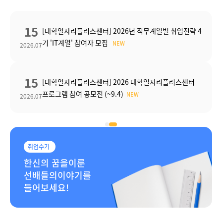
30
] 2026년 직무계열별 취업전략 4
[대학일자리플러스센터] 20
모집
기 '경영지원' 참여자 모집
2026.07
15
] 2026 대학일자리플러스센터
[대학일자리플러스센터] 20
~9.4)
기 '물류/무역' 참여자 모집
2026.07
취업수기
한신의 꿈을이룬
선배들의이야기를
들어보세요!