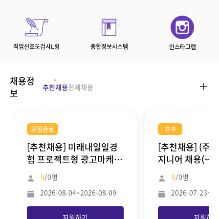
종합정보시스템
직업선호도검사L형
인스타그램
채용정
추천채용
전체채용
보
모집종료
D-9
[추천채용] 미래내일일경
[추천채용] (주)
험 프로젝트형 광고마케
지니어 채용(~8/
팅/AI게임개발 참여자 모
0
/0명
0
/0명
집(~8/9)
2026-08-04~2026-08-09
2026-07-23~20
지원하기
지원하기