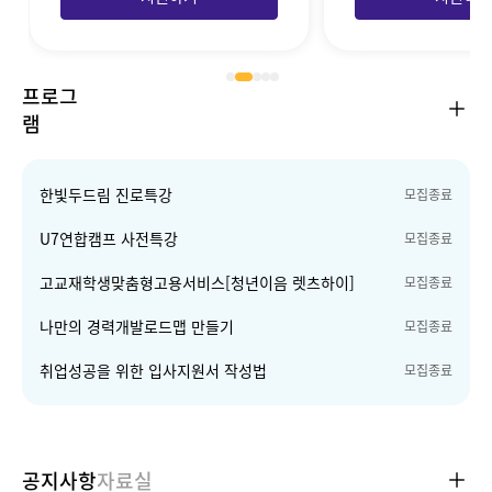
프로그
램
한빛두드림 진로특강
모집종료
U7연합캠프 사전특강
모집종료
고교재학생맞춤형고용서비스[청년이음 렛츠하이]
모집종료
나만의 경력개발로드맵 만들기
모집종료
취업성공을 위한 입사지원서 작성법
모집종료
공지사항
자료실